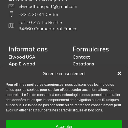
elwoodtransport@gmail.com
+33 4 30 41 08 66
Lot 10 Z.A. La Barthe
34660 Cournonterral, France
Informations
Formulaires
Elwood USA
Contact
App Elwood
Cotations
Process expédition
Assurances
Gérer le consentement
Calendrier
Douanes US
Roadmap
Pour offrir les meilleures expériences, nous utilisons des technologies
telles que les cookies pour stocker et/ou accéder aux informations des
appareils. Le fait de consentir à ces technologies nous permettra de traiter
Légal
des données telles que le comportement de navigation ou les ID uniques
sur ce site. Le fait de ne pas consentir ou de retirer son consentement peut
Conditions générales
avoir un effet négatif sur certaines caractéristiques et fonctions.
Politique de
confidentialité
Accepter